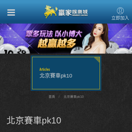
立即加入
Articles
北京賽車pk10
首頁
北京賽車pk10
北京賽車pk10