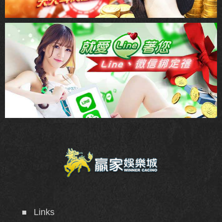
Links