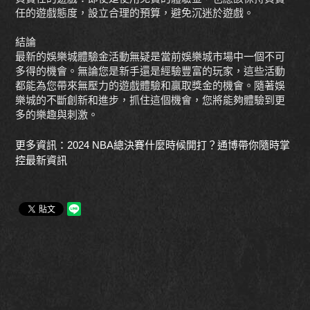
任的遊戲態度，設立合理的預算，避免沉迷於遊戲。
結論
最新的娛樂城體驗金活動無疑是當前娛樂城市場中一個不可
多得的機會。無論您是新手還是經驗豐富的玩家，這些活動
都能為您帶來無壓力的遊戲體驗和贏取獎金的機會。隨著娛
樂城的不斷創新和進步，抓住這個機會，您將能夠體驗到更
多的樂趣與刺激。
更多資訊：
2024 NBA總決賽什麼時候開打？通博帶你隨時掌
控最新資訊