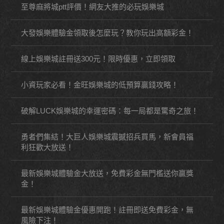
至尊麻將城ptt評價！網友大推的必玩娛樂城
大發娛樂體驗金領取後怎麼玩？教你玩出高額彩金！
線上娛樂城註冊送300元！限時優惠，立即領取
小資玩家必看！金旺娛樂城的低預算贏錢攻略！
破解LUCK娛樂城的幸運密碼：每一局都是驚奇之旅！
勇者們集結！大巨人娛樂城震撼招兵買馬，新會員福
利狂歡大放送！
最新娛樂城體驗金大放送，免費彩金無門檻送你贏獎
金！
最新娛樂城體驗金優惠開跑！註冊即送免費彩金，無
風險下注！