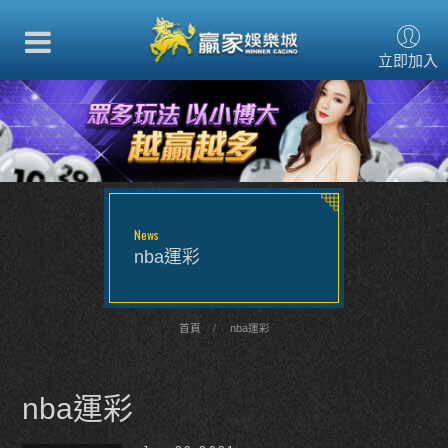
立即加入
News
nba運彩
首頁
nba運彩
nba運彩