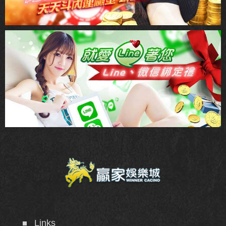
Links