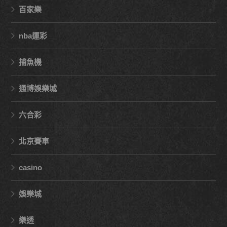
百家樂
nba運彩
捕魚機
通博娛樂城
六合彩
北京賽車
casino
娛樂城
樂透