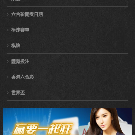
六合彩開獎日期
極速賽車
棋牌
體育投注
香港六合彩
世界盃