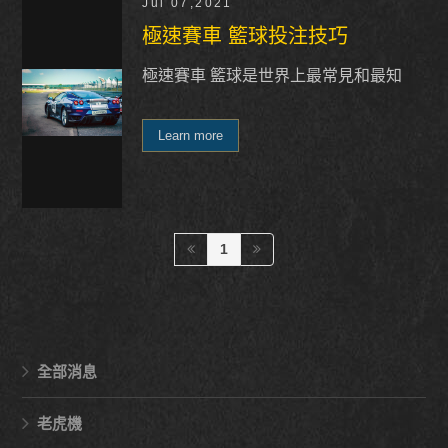
Jul 07,2021
極速賽車 籃球投注技巧
極速賽車 籃球是世界上最常見和最知
名的體育活動之一，與足球、足球和棒
球結合在一起。
Learn more
1
全部消息
老虎機