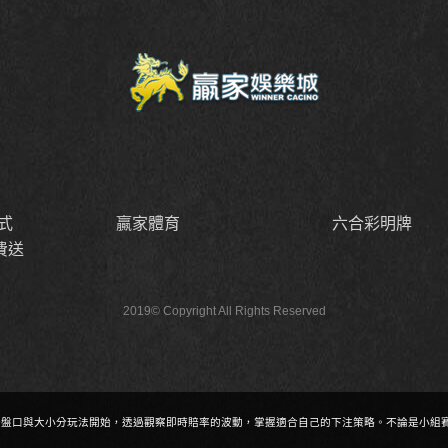
式
贏家體育
六合彩明牌
費送
2019© Copyright All Rights Reserved
口與大小分玩法開始，透過觀察即時賠率的波動，掌握適合自己的下注策略。不論是小組賽或