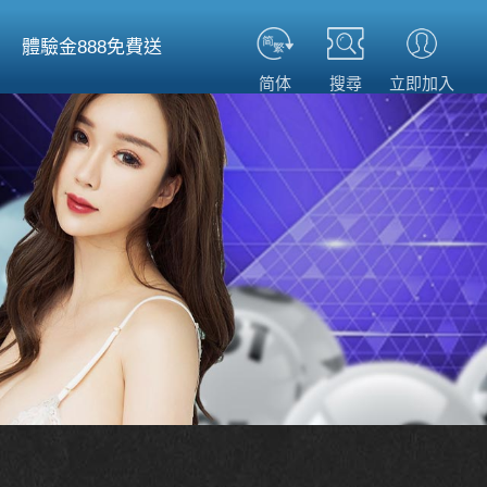
體驗金888免費送
简体
搜尋
立即加入