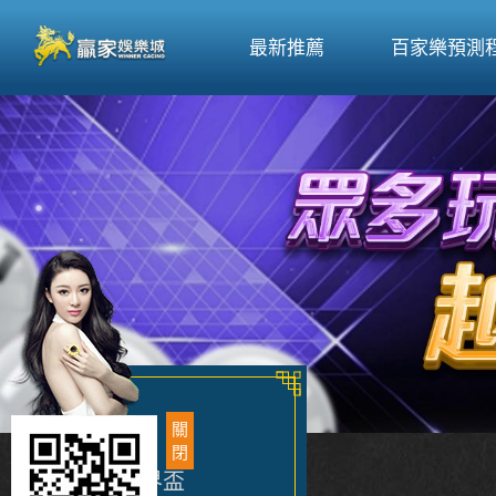
最新推薦
百家樂預測
關
News
閉
世界盃