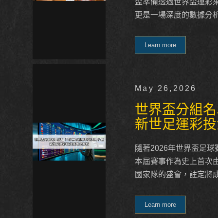
盃準備透過世界盃運彩
更是一場深度的數據分
盃避開莊家佈下的心理
入專業玩家的視角，從
Learn more
May 26,2026
世界盃分組名
新世足運彩投
隨著2026年世界盃足
本屆賽事作為史上首次
國家隊的盛會，註定將
正式揭曉，那幾組被球
點，而隨之而來的世足
Learn more
刻，無論你是資深老手