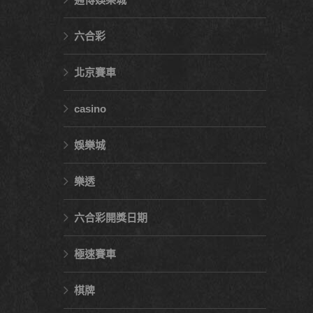
六合彩
北京賽車
casino
娛樂城
樂透
六合彩開獎日期
極速賽車
棋牌