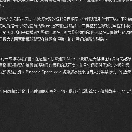
牌
。
實壓力的風險。因此，與您附近的博彩公司相反，他們認​​識到他們可以在下注
可能是最有效的體育活動 ee-這本書在城裡有，主要基於在線的完全基於國家
用單面矩形因子傳播來打擊你。現在，如果您很想知道您可以在最喜歡的足球
棋牌
是最大的國家橄欖球聯盟在線體育活動，擁有最好的網站
。
，在網上有一本博彩電子書。在這裡，您會遇到 Neteller 的快速支付和在線長時間記錄
家橄欖球聯盟在線體育活動具有很強的認可度，並且它們提供了減少的投注選
外，Pinnacle Sports ee-e 書籍還為幾乎所有未婚娛樂提供了現金壓
的在線體育活動 中心跳加速所需的一切。還包括;重裝獎金、優質菌株、1/2 果