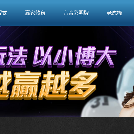
程式
贏家體育
六合彩明牌
老虎機