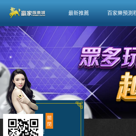
最新推薦
百家樂預測
關
News
閉
棋牌