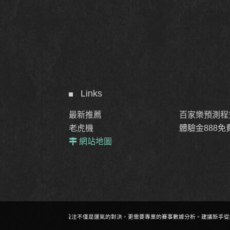
Links
最新推薦
百家樂預測程
老虎機
體驗金888免
網站地圖
參與世界盃投注不僅是運氣的對決，更需要專業的賽事數據分析。建議新手從認