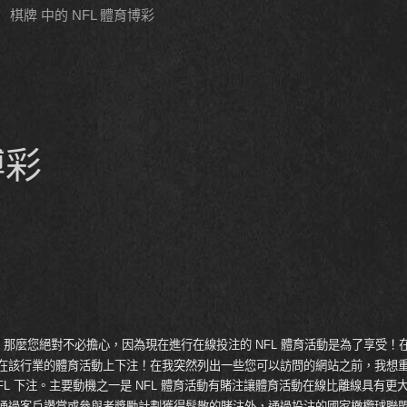
棋牌 中的 NFL 體育博彩
博彩
那麼您絕對不必擔心，因為現在進行在線投注的 NFL 體育活動是為了享受！
在該行業的體育活動上下注！在我突然列出一些您可以訪問的網站之前，我想
L 下注。主要動機之一是 NFL 體育活動有賭注讓體育活動在線比離線具有更
通過客戶讚賞或參與者獎勵計劃獲得鬆散的賭注外，通過投注的國家橄欖球聯