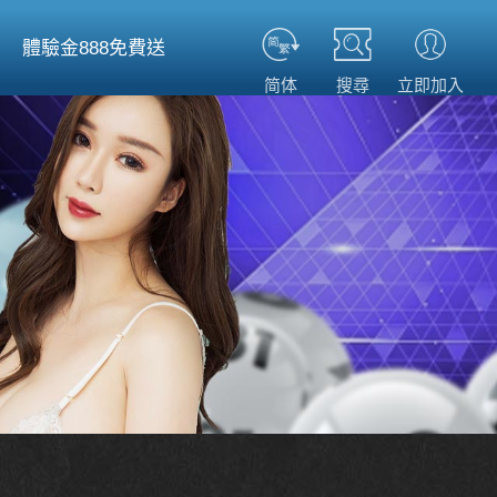
體驗金888免費送
简体
搜尋
立即加入