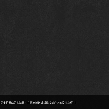
小組賽或是淘汰賽，在贏家娛樂城都能找到合適的投注路徑，透過理性的運彩觀念，讓您的足