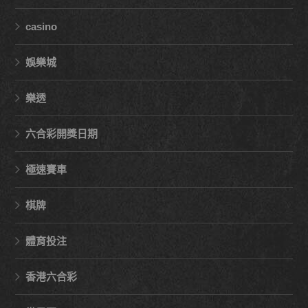
casino
娛樂城
樂透
六合彩開獎日期
極速賽車
棋牌
體育投注
香港六合彩