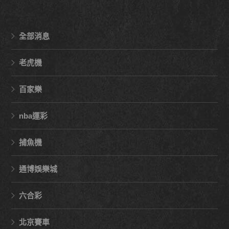
全部消息
老虎機
百家樂
nba運彩
捕魚機
通博娛樂城
六合彩
北京賽車