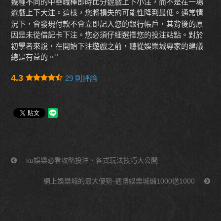
幾種不同的
中華職棒即時比分
遊戲上下小注，而不是在一場
遊戲上下大注。這樣，您將損失的可能性降到最低。通常情
況下，會發現付款不會立即記入您的銀行帳戶，其背後的原
因是未從借記卡下注。您必須仔細選擇您的投注站點。對於
初學者來說，在開始下注遊戲之前，聽從娛樂城專家的建議
總是有益的。"
4.3
29 則評論
ku娛樂必看攻略投注、各式玩法技巧大公開
網上娛樂城的最大優勢-通博娛樂城儲1000送1000