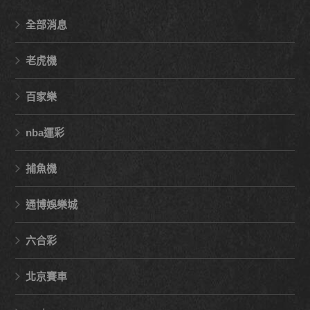
全部消息
老虎機
百家樂
nba運彩
捕魚機
通博娛樂城
六合彩
北京賽車