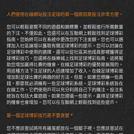
人們使用在線網站投注足球的第一個原因是投注非常方便。
您可以輕鬆瀏覽不同的遊戲和錦標賽，並輕鬆進行所需數量
的下注。不僅如此，您還可以在互聯網上輕鬆找到足球博彩
指南。您始終可以在系統中更改您的下注金額。您也可以選
擇加入社區論壇以獲取有關足球博彩的提示。您可以討論在
足球博彩中使用的選擇，還可以從社區其他成員那裡獲得足
球博彩技巧。您還將在娛樂城上找到足球博彩指南，這將幫
助您增加贏得比賽的機會。在線足球博彩的優勢是無限的。
用這種方法下注足球的人迅速增加了收入。在線足球博彩是
增加對足球比賽的興趣的好方法。但是，如果您想賺一些真
錢，那麼就必須擁有一些足球博彩系統。足球博彩系統旨在
在線工作，它們使用戶可以充分利用自己下的賭注。投注系
統旨在包括大量遊戲。如果您遵循一些提示，贏得足球博彩
的機會也會增加。您可以在互聯網上輕鬆找到這些提示。
。
第一個足球博彩技巧是不要貪婪
您不應該嘗試將所有雞蛋都放在一個籃子裡。您應該嘗試在