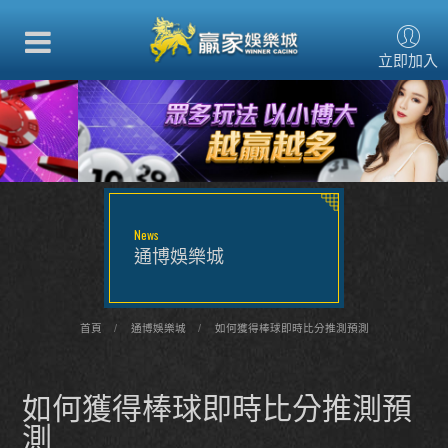
立即加入
News
通博娛樂城
首頁
通博娛樂城
如何獲得棒球即時比分推測預測
如何獲得棒球即時比分推測預
測