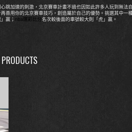
到心跳加速的刺激，北京賽車計畫不過也因如此許多人玩到無法
析再善用你的北京賽車技巧，創造屬於自己的優勢。挑選其中一
龍」贏；
nba運彩比分
名次較後面的車號較大則「虎」贏。
 PRODUCTS