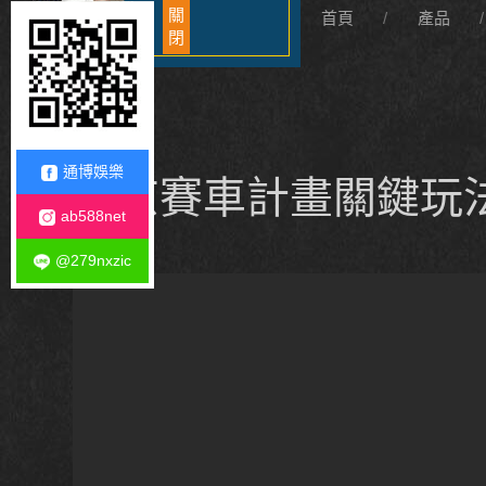
關
首頁
產品
閉
通博娛樂
北京賽車計畫關鍵玩
ab588net
@279nxzic